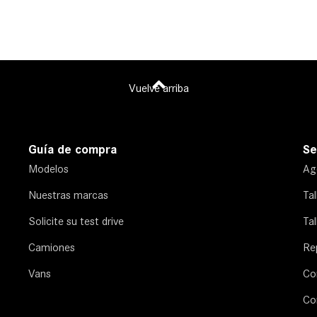
Vuelve arriba
Guía de compra
Se
Modelos
Age
Nuestras marcas
Ta
Solicite su test drive
Tal
Camiones
Re
Vans
Co
Co