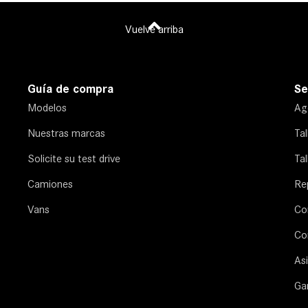
Vuelve arriba
Guía de compra
Se
Modelos
Age
Nuestras marcas
Ta
Solicite su test drive
Tal
Camiones
Re
Vans
Co
Co
Asi
Ga