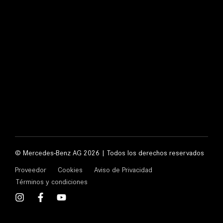
© Mercedes-Benz AG 2026 | Todos los derechos reservados
Proveedor
Cookies
Aviso de Privacidad
Términos y condiciones
I
F
Y
n
a
o
s
c
u