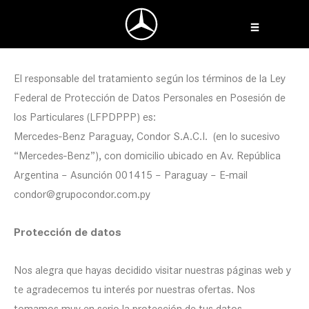
Ir
al
contenido
El responsable del tratamiento según los términos de la Ley
Federal de Protección de Datos Personales en Posesión de
los Particulares (LFPDPPP) es:
Mercedes-Benz Paraguay, Condor S.A.C.I. (en lo sucesivo
“Mercedes-Benz”), con domicilio ubicado en Av. República
Argentina – Asunción 001415 – Paraguay – E-mail
condor@grupocondor.com.py
Protección de datos
Nos alegra que hayas decidido visitar nuestras páginas web y
te agradecemos tu interés por nuestras ofertas. Nos
tomamos muy en serio la protección de tus datos