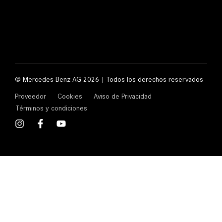
© Mercedes-Benz AG 2026 | Todos los derechos reservados
Proveedor
Cookies
Aviso de Privacidad
Términos y condiciones
I
F
Y
n
a
o
s
c
u
t
e
t
a
b
u
g
o
b
r
o
e
a
k
m
-
f