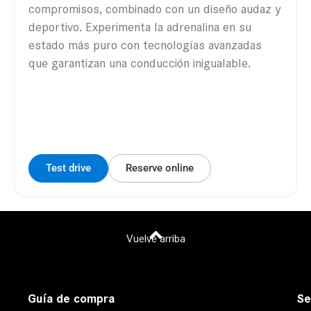
compromisos, combinado con un diseño audaz y
deportivo. Experimenta la adrenalina en su
estado más puro con tecnologías avanzadas
que garantizan una conducción inigualable.
Test drive
Reserve online
Vuelve arriba
Guía de compra
Se