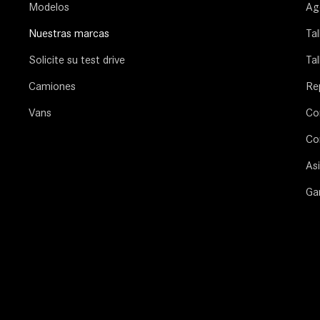
Modelos
Age
Nuestras marcas
Ta
Solicite su test drive
Tal
Camiones
Re
Vans
Co
Co
Asi
Ga