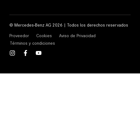
© Mercedes-Benz AG 2026 | Todos los derechos reservados
Proveedor
Cookies
Aviso de Privacidad
Términos y condiciones
I
F
Y
n
a
o
s
c
u
t
e
t
a
b
u
g
o
b
r
o
e
a
k
m
-
f