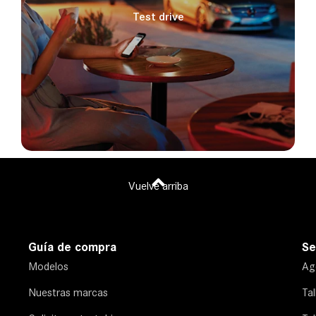
Test drive
Vuelve arriba
Guía de compra
Se
Modelos
Age
Nuestras marcas
Ta