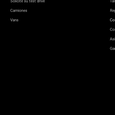
Solicite su test drive
Tal
Camiones
Re
Vans
Co
Co
Asi
Ga