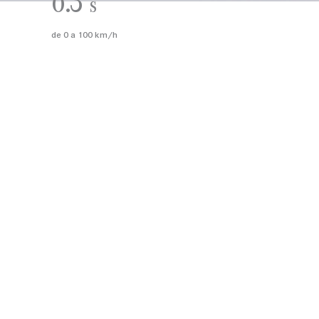
6.3
s
de 0 a 100 km/h