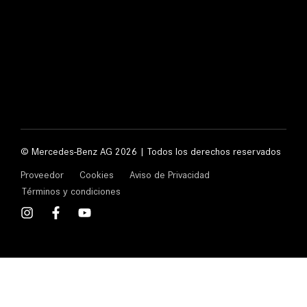
© Mercedes-Benz AG 2026 | Todos los derechos reservados
Proveedor
Cookies
Aviso de Privacidad
Términos y condiciones
I
F
Y
n
a
o
s
c
u
t
e
t
a
b
u
g
o
b
r
o
e
a
k