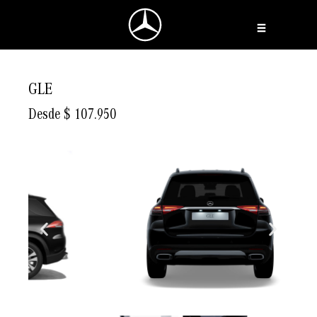
Ir
al
contenido
GLE
Desde $ 107.950