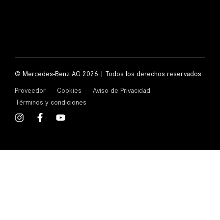
© Mercedes-Benz AG 2026 | Todos los derechos reservados
Proveedor
Cookies
Aviso de Privacidad
Términos y condiciones
I
F
Y
n
a
o
s
c
u
t
e
t
a
b
u
g
o
b
r
o
e
a
k
m
-
f