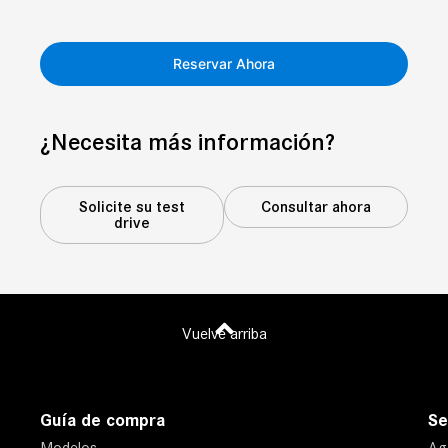
Reservar Ahora
¿Necesita más información?
Solicite su test
Consultar ahora
drive
Vuelve arriba
Guía de compra
Se
Modelos
Age