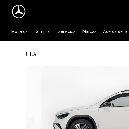
Ir
al
contenido
Modelos
Comprar
Servicios
Marcas
Acerca de no
GLA