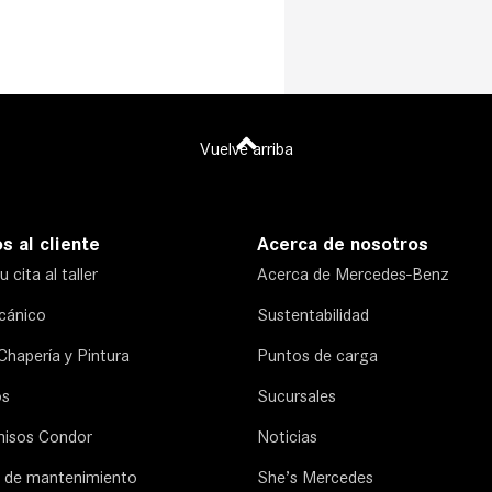
Vuelve arriba
s al cliente
Acerca de nosotros
 cita al taller
Acerca de Mercedes-Benz
ecánico
Sustentabilidad
 Chapería y Pintura
Puntos de carga
os
Sucursales
isos Condor
Noticias
 de mantenimiento
She’s Mercedes